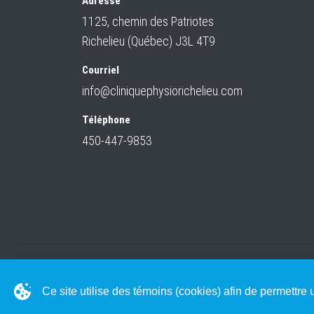
Adresse
1125, chemin des Patriotes
Richelieu (Québec) J3L 4T9
Courriel
info@cliniquephysiorichelieu.com
Téléphone
450-447-9853
© 1998 - 2026 Tous droits réservés Physio Rich
Ce site utilise des témoins (cookies) afin de permettr
Responsable de la protection des renseignements