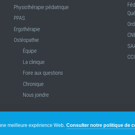
Féd
Physiothérapie pédiatrique
Qu
PPAS
Ord
Ergothérapie
CN
Ostéopathie
SA
Équipe
CC
La clinique
Foire aux questions
Chronique
Nous joindre
elieu
Confidentialité
e une meilleure expérience Web.
Consulter notre politique de co
 personnels: Patrick Terroux, directeur.