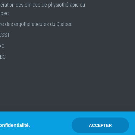
ération des clinique de physiothérapie du
ébec
re des ergothérapeutes du Québec
ESST
AQ
IBC
Avertissement
Création site Web LULUWEBS
nfidentialité.
ACCEPTER